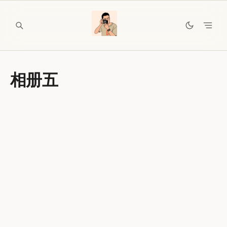
Skip
to
content
相册五